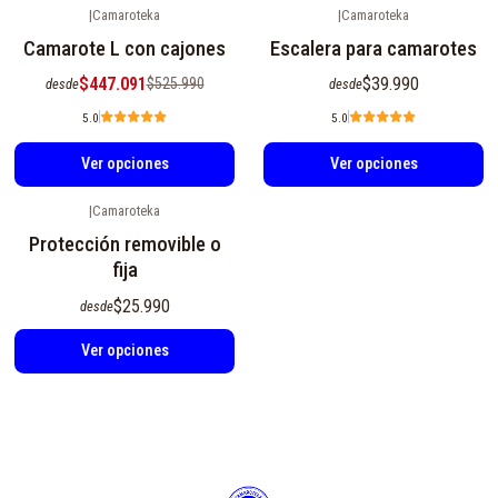
|
Camaroteka
|
Camaroteka
-15%
OFF
Camarote L con cajones
Escalera para camarotes
$447.091
$39.990
$525.990
desde
desde
5.0
5.0
Ver opciones
Ver opciones
|
Camaroteka
Protección removible o
fija
$25.990
desde
Ver opciones