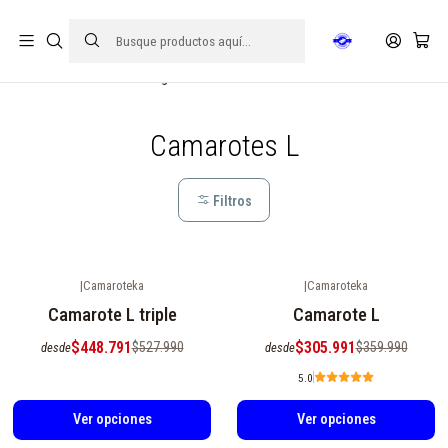
FECHA DE ENTREGA 15 DE AGOSTO | ☎ +56921793413
Inicio
Hogar
Camarotes
Camarotes L
Camarotes L
Filtros
|
Camaroteka
|
Camaroteka
-15%
OFF
-15%
OFF
Camarote L triple
Camarote L
$448.791
$305.991
$527.990
$359.990
desde
desde
5.0
Ver opciones
Ver opciones