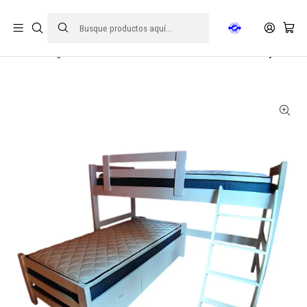
FECHA DE ENTREGA 15 DE AGOSTO | ☎ +56921793413
Inicio
Hogar
Camarotes
Camarotes L
Camarote L con cajones