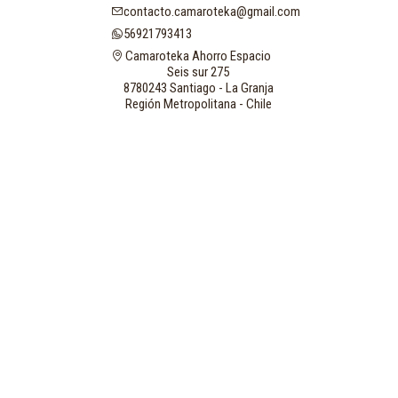
contacto.camaroteka@gmail.com
56921793413
Camaroteka Ahorro Espacio
Seis sur 275
8780243 Santiago - La Granja
Región Metropolitana - Chile