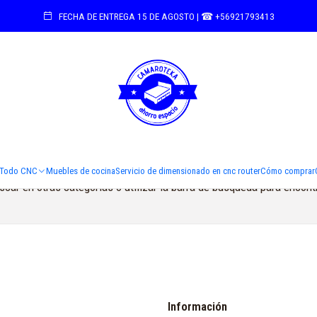
Inicio
Todo CNC
Sillas
FECHA DE ENTREGA 15 DE AGOSTO | ☎ +56921793413
Sillas
Todavía no hay productos disponibles aquí
Todo CNC
Muebles de cocina
Servicio de dimensionado en cnc router
Cómo comprar
car en otras categorías o utilizar la barra de búsqueda para encont
Información