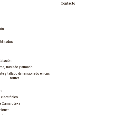
Contacto
ión
tilizados
talación
rme, traslado y armado
orte y tallado dimensionado en cnc
router
be
 electrónico
e Camaroteka
ciones