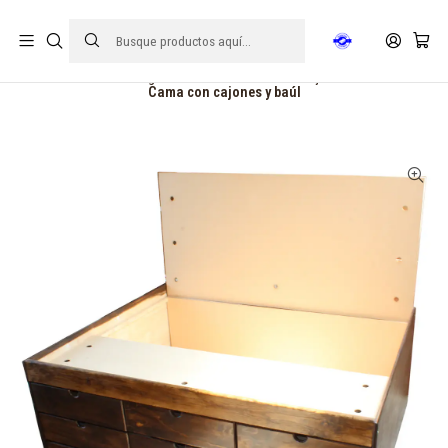
FECHA DE ENTREGA 15 DE AGOSTO | ☎ +56921793413
Inicio
Hogar
Camas
Camas con cajones
Cama con cajones y baúl